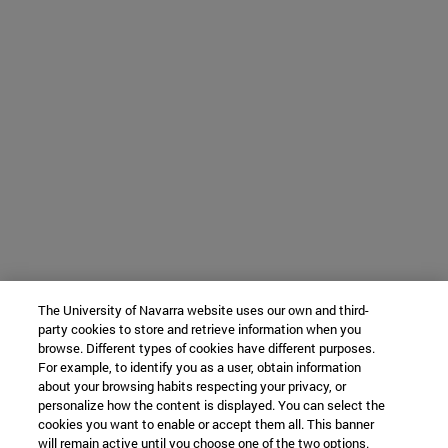
The University of Navarra website uses our own and third-
party cookies to store and retrieve information when you
browse. Different types of cookies have different purposes.
For example, to identify you as a user, obtain information
about your browsing habits respecting your privacy, or
personalize how the content is displayed. You can select the
cookies you want to enable or accept them all. This banner
will remain active until you choose one of the two options.