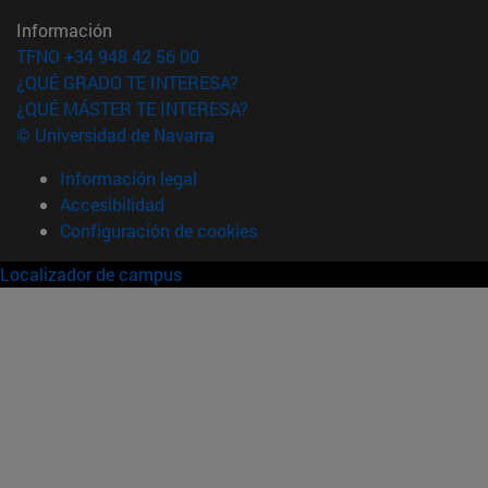
Información
TFNO +34 948 42 56 00
¿QUÉ GRADO TE INTERESA?
¿QUÉ MÁSTER TE INTERESA?
© Universidad de Navarra
Información legal
Accesibilidad
Configuración de cookies
Localizador de campus