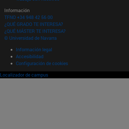
Información
TFNO +34 948 42 56 00
¿QUÉ GRADO TE INTERESA?
¿QUÉ MÁSTER TE INTERESA?
© Universidad de Navarra
Información legal
Accesibilidad
Configuración de cookies
Localizador de campus