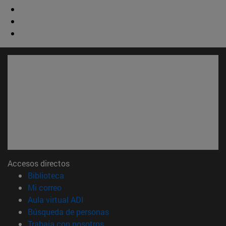
Accesos directos
(abre en nueva ventana)
Biblioteca
(abre en nueva ventana)
Mi correo
(abre en nueva ventana)
Aula virtual ADI
(abre en nueva ventana)
Búsqueda de personas
(abre en nueva ventana)
Trabaja con nosotros