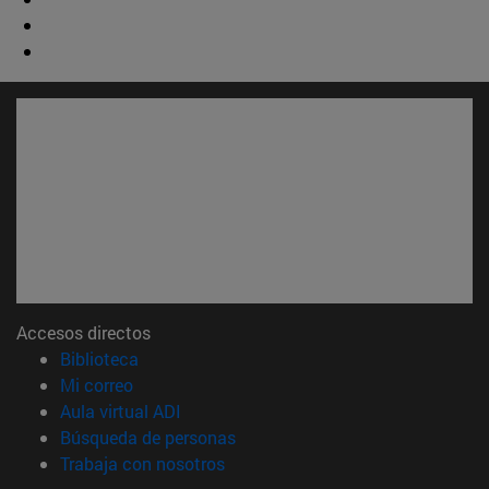
Accesos directos
(abre en nueva ventana)
Biblioteca
(abre en nueva ventana)
Mi correo
(abre en nueva ventana)
Aula virtual ADI
(abre en nueva ventana)
Búsqueda de personas
(abre en nueva ventana)
Trabaja con nosotros