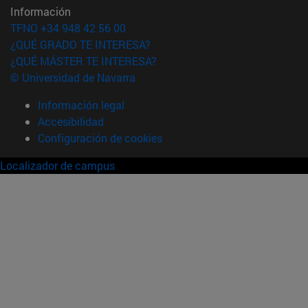
Información
TFNO +34 948 42 56 00
¿QUÉ GRADO TE INTERESA?
¿QUÉ MÁSTER TE INTERESA?
© Universidad de Navarra
Información legal
Accesibilidad
Configuración de cookies
Localizador de campus