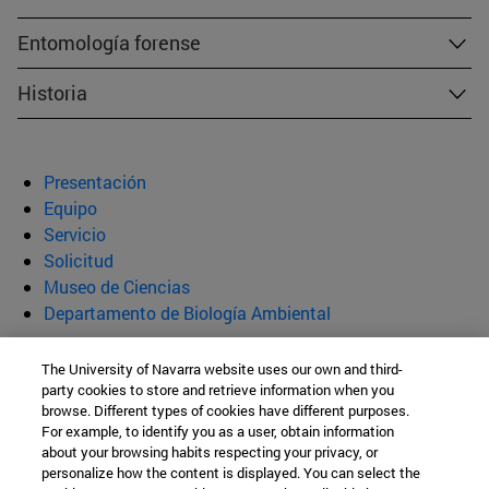
Entomología forense
Historia
Presentación
Equipo
Servicio
Solicitud
Museo de Ciencias
Departamento de Biología Ambiental
Servicio de Identificación de Animales
The University of Navarra website uses our own and third-
party cookies to store and retrieve information when you
(SIA)
browse. Different types of cookies have different purposes.
For example, to identify you as a user, obtain information
about your browsing habits respecting your privacy, or
personalize how the content is displayed. You can select the
Facultad de Ciencias