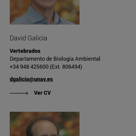
David Galicia
Vertebrados
Departamento de Biología Ambiental
+34 948 425600 (Ext. 806494)
dgalicia@unav.es
"Ver CV de David Galicia"
Ver CV