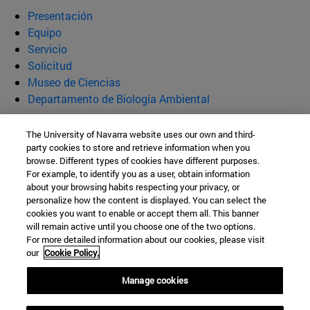
Presentación
Equipo
Servicio
Solicitud
Museo de Ciencias
Departamento de Biología Ambiental
Servicio de Identificación de Animales
The University of Navarra website uses our own and third-
party cookies to store and retrieve information when you
(SIA)
browse. Different types of cookies have different purposes.
For example, to identify you as a user, obtain information
about your browsing habits respecting your privacy, or
personalize how the content is displayed. You can select the
Facultad de Ciencias
cookies you want to enable or accept them all. This banner
will remain active until you choose one of the two options.
C/ Irunlarrea, 1
For more detailed information about our cookies, please visit
our
Cookie Policy.
Pamplona
31008
Navarra
España
Manage cookies