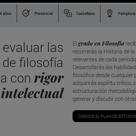
4 años
Presencial
Castellano
Pamplona
 evaluar las
El
grado en Filosofía
reci
recorrerás la Historia de l
 de filosofía
relevantes de cada periodo
Desarrollarás las habilida
rigor
ea con
filosófica desde cualquier
adquirirás espíritu crítico
intelectual
estructuración metodológica
generar y discutir con otr
CONOCE EL PLAN DE ESTUDIO