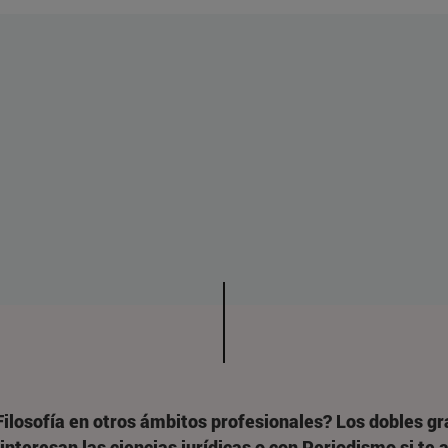
Filosofía en otros ámbitos profesionales? Los dobles gra
interesan las ciencias jurídicas o con Periodismo si te