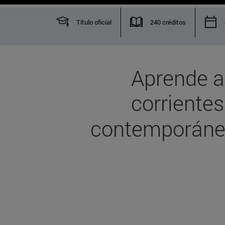
Título oficial
240 créditos
Aprende a
corrientes
contemporán