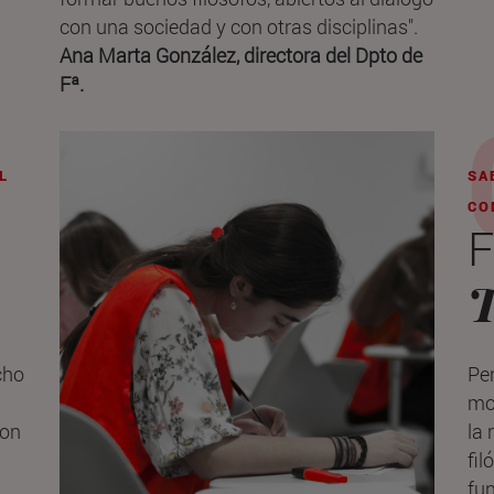
con una sociedad y con otras disciplinas".
Ana Marta González, directora del Dpto de
Fª.
L
SA
CO
F
T
cho
Pen
mot
con
la 
fil
fun