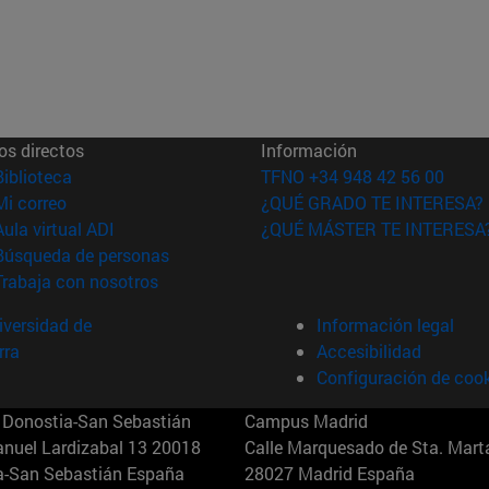
os directos
Información
(abre en nueva ventana)
Biblioteca
TFNO +34 948 42 56 00
(abre en nueva ventana)
Mi correo
¿QUÉ GRADO TE INTERESA?
(abre en nueva ventana)
Aula virtual ADI
¿QUÉ MÁSTER TE INTERESA
(abre en nueva ventana)
Búsqueda de personas
(abre en nueva ventana)
Trabaja con nosotros
versidad de
Información legal
rra
Accesibilidad
Configuración de coo
Donostia-San Sebastián
Campus Madrid
anuel Lardizabal 13 20018
Calle Marquesado de Sta. Marta
a-San Sebastián España
28027 Madrid España