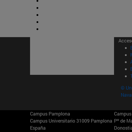
Acces
© Uni
Nava
Campus Pamplona
Campus 
Campus Universitario 31009 Pamplona
Pº de M
España
Donosti