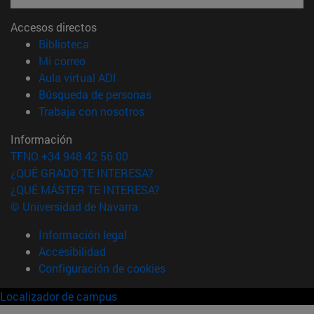
Accesos directos
(abre en nueva ventana)
Biblioteca
(abre en nueva ventana)
Mi correo
(abre en nueva ventana)
Aula virtual ADI
(abre en nueva ventana)
Búsqueda de personas
(abre en nueva ventana)
Trabaja con nosotros
Información
TFNO +34 948 42 56 00
¿QUÉ GRADO TE INTERESA?
¿QUÉ MÁSTER TE INTERESA?
© Universidad de Navarra
Información legal
Accesibilidad
Configuración de cookies
Localizador de campus