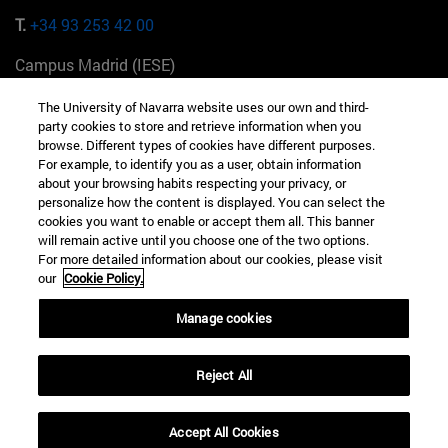
T.
+34 93 253 42 00
Campus Madrid (IESE)
Camino del Cerro Águila 3 28023 Madrid España
The University of Navarra website uses our own and third-
party cookies to store and retrieve information when you
T.
+34 912 11 30 00
browse. Different types of cookies have different purposes.
For example, to identify you as a user, obtain information
Campus Nueva York (IESE)
about your browsing habits respecting your privacy, or
165 W 57th St 10019-2201 Nueva York EE.UU
personalize how the content is displayed. You can select the
cookies you want to enable or accept them all. This banner
T.
+1 646 346 8850
will remain active until you choose one of the two options.
For more detailed information about our cookies, please visit
Campus Munich (IESE)
our
Cookie Policy.
Maria-Theresia-Straße 15 81675 Múnich Alemania
Manage cookies
T.
+49 89 24209790
Reject All
Campus Sao Paulo (IESE)
Rua Martiniano de Carvalho, 573 01321001 Bela Vista Brasil
Accept All Cookies
T.
+55 11 3177-8300