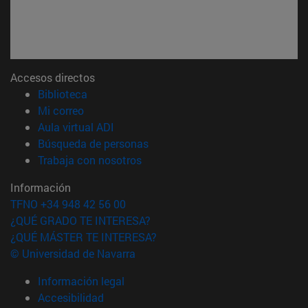
Accesos directos
(abre en nueva ventana)
Biblioteca
(abre en nueva ventana)
Mi correo
(abre en nueva ventana)
Aula virtual ADI
(abre en nueva ventana)
Búsqueda de personas
(abre en nueva ventana)
Trabaja con nosotros
Información
TFNO +34 948 42 56 00
¿QUÉ GRADO TE INTERESA?
¿QUÉ MÁSTER TE INTERESA?
© Universidad de Navarra
Información legal
Accesibilidad