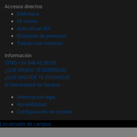
Accesos directos
(abre en nueva ventana)
Biblioteca
(abre en nueva ventana)
Mi correo
(abre en nueva ventana)
Aula virtual ADI
(abre en nueva ventana)
Búsqueda de personas
(abre en nueva ventana)
Trabaja con nosotros
Información
TFNO +34 948 42 56 00
¿QUÉ GRADO TE INTERESA?
¿QUÉ MÁSTER TE INTERESA?
© Universidad de Navarra
Información legal
Accesibilidad
Configuración de cookies
Localizador de campus