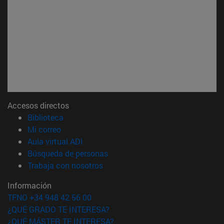
Accesos directos
(abre en nueva ventana)
Biblioteca
(abre en nueva ventana)
Mi correo
(abre en nueva ventana)
Aula virtual ADI
(abre en nueva ventana)
Búsqueda de personas
(abre en nueva ventana)
Trabaja con nosotros
Información
TFNO +34 948 42 56 00
¿QUÉ GRADO TE INTERESA?
¿QUÉ MÁSTER TE INTERESA?