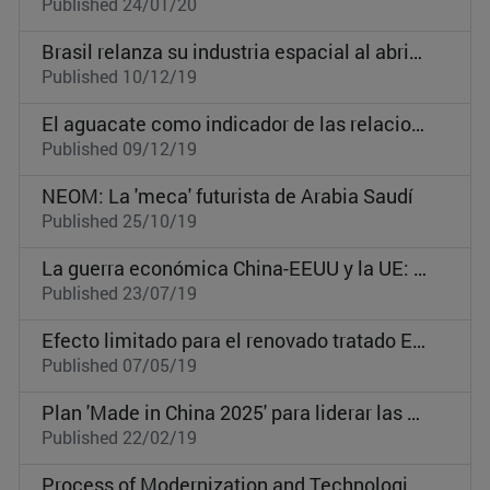
Published 24/01/20
Brasil relanza su industria espacial al abrir la base de Alcántara a EEUU
Published 10/12/19
El aguacate como indicador de las relaciones EEUU-México
Published 09/12/19
NEOM: La 'meca' futurista de Arabia Saudí
Published 25/10/19
La guerra económica China-EEUU y la UE: riesgos, pero también oportunidades
Published 23/07/19
Efecto limitado para el renovado tratado EEUU-Canadá-México
Published 07/05/19
Plan 'Made in China 2025' para liderar las manufacturas mundiales
Published 22/02/19
Process of Modernization and Technological Development in Estonia