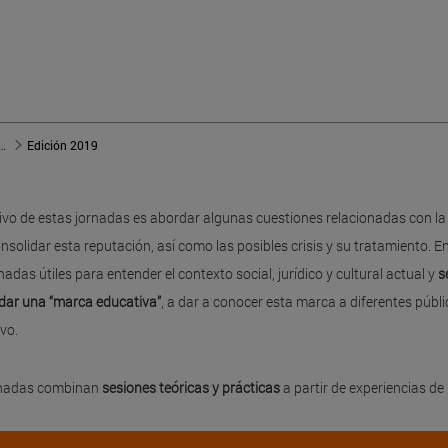
omunicación y Reputación de entidades educativas
Edición 2019
tivo de estas jornadas es abordar algunas cuestiones relacionadas con la 
nsolidar esta reputación, así como las posibles crisis y su tratamiento.
adas útiles para entender el contexto social, jurídico y cultural actual y
s
dar una “marca educativa”
, a dar a conocer esta marca a diferentes públi
vo.
rnadas combinan
sesiones teóricas y prácticas
a partir de experiencias de