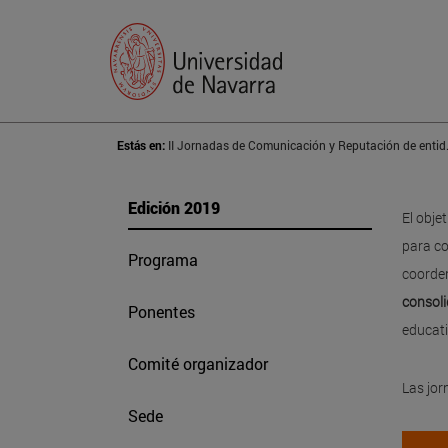
Estás en:
II Jornadas de C
Edición 2019
El obje
para co
Programa
coorden
consoli
Ponentes
educati
Comité organizador
Las jo
Sede