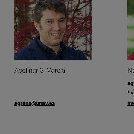
Apolinar G. Varela
Na
ag
ag
agrana@unav.es
nv
o"