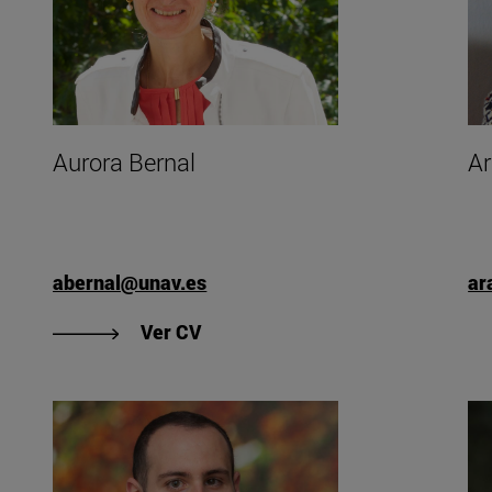
Aurora Bernal
Ar
abernal@unav.es
ar
"
"Ver CV de Aurora Bernal"
Ver CV