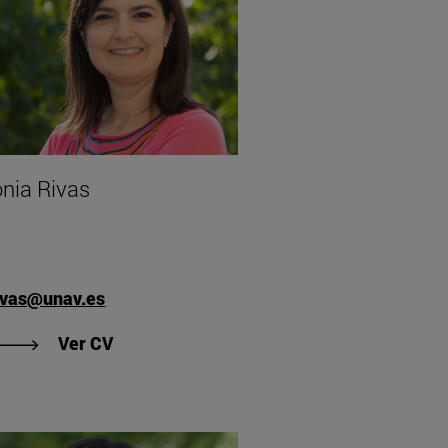
nia Rivas
ivas@unav.es
"Ver CV de Sonia Rivas"
Ver CV