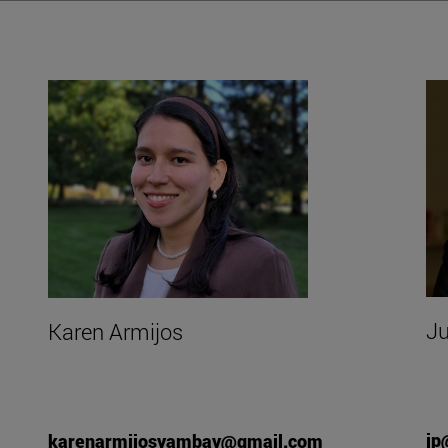
Ju
Karen Armijos
jp
karenarmijosyambay@gmail.com