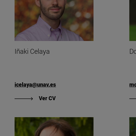
Iñaki Celaya
Do
icelaya@unav.es
md
"Ver CV de Iñaki Celaya"
Ver CV