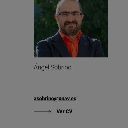
Ángel Sobrino
asobrino@unav.es
"Ver CV de Ángel Sobrin
Ver CV