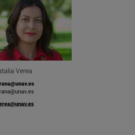
talia Verea
rana@unav.es
rana@unav.es
erea@unav.es