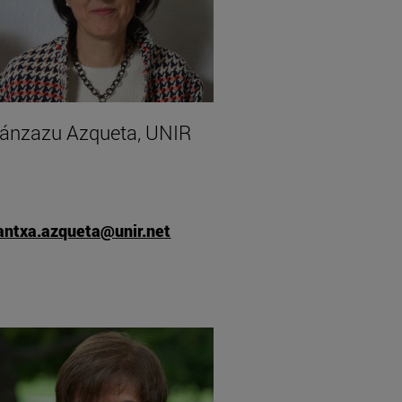
ánzazu Azqueta, UNIR
antxa.azqueta@unir.net