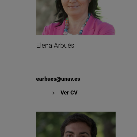
Elena Arbués
earbues@unav.es
"Ver CV de Elena Arbués
Ver CV