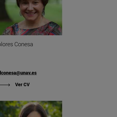
lores Conesa
conesa@unav.es
"Ver CV de Dolores Conesa"
Ver CV