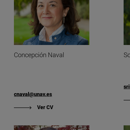
Concepción Naval
So
sr
cnaval@unav.es
"Ver CV de Concepción Naval"
Ver CV