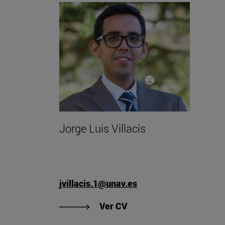
Jorge Luis Villacís
jvillacis.1@unav.es
"Ver CV de Jorge Luis Vil
Ver CV