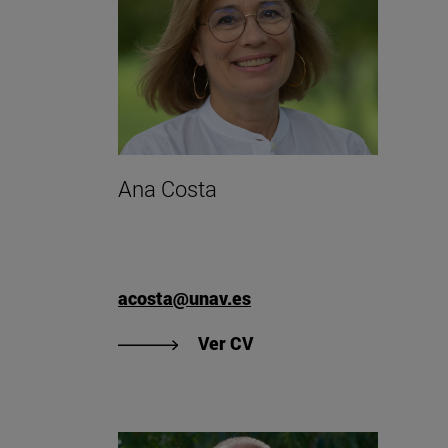
Ana Costa
acosta@unav.es
"Ver CV de Ana Costa"
Ver CV