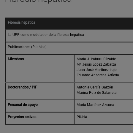
Fibrosis hepática
La UPR como modulador de la fibrosis hepática
Publicaciones (
PubMed)
Miembros
María J. Iraburu Elizalde
Mª Jesús López Zabalza
Juan José Martínez Irujo
Eduardo Ansorena Artieda
Doctorandos / PIF
Antonia García Garzón
Marina Ruiz de Galarreta
Personal de apoyo
María Martínez Azcona
Proyectos activos
PIUNA