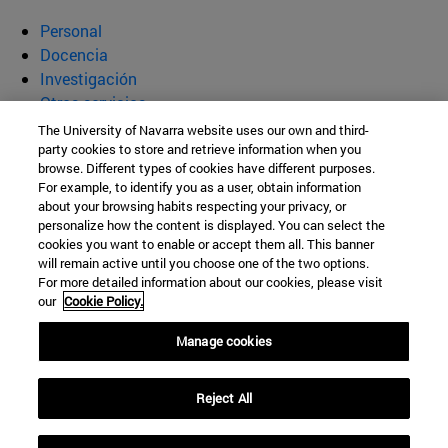
Personal
Docencia
Investigación
Otros servicios
The University of Navarra website uses our own and third-
Departamento de Bioquímica y
party cookies to store and retrieve information when you
browse. Different types of cookies have different purposes.
Genética
For example, to identify you as a user, obtain information
about your browsing habits respecting your privacy, or
personalize how the content is displayed. You can select the
cookies you want to enable or accept them all. This banner
Facultad de Ciencias
will remain active until you choose one of the two options.
For more detailed information about our cookies, please visit
C/ Irunlarrea, 1
our
Cookie Policy.
Pamplona
31008
Navarra
Manage cookies
España
Reject All
Tel. +34 948 425600 (Ext. 806413)
bioquimicaygenetica@unav.es