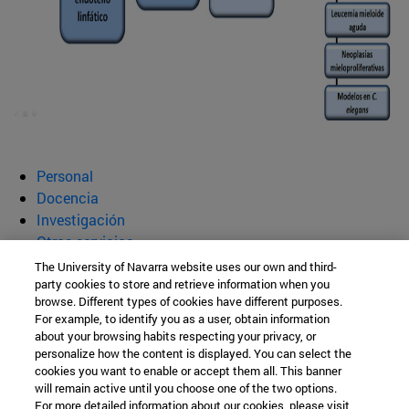
Personal
Docencia
Investigación
Otros servicios
The University of Navarra website uses our own and third-
Departamento de Bioquímica y
party cookies to store and retrieve information when you
browse. Different types of cookies have different purposes.
Genética
For example, to identify you as a user, obtain information
about your browsing habits respecting your privacy, or
personalize how the content is displayed. You can select the
cookies you want to enable or accept them all. This banner
Facultad de Ciencias
will remain active until you choose one of the two options.
For more detailed information about our cookies, please visit