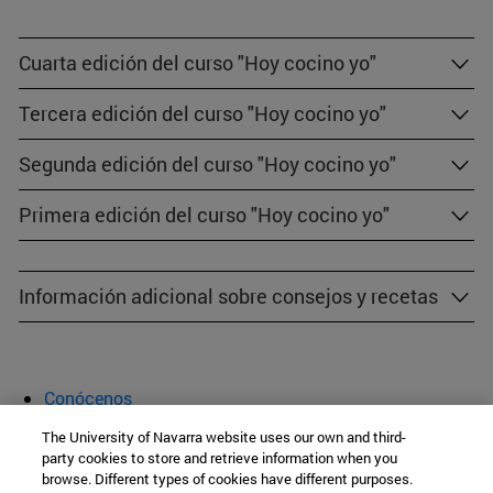
Cuarta edición del curso "Hoy cocino yo"
Tercera edición del curso "Hoy cocino yo"
Segunda edición del curso "Hoy cocino yo"
Primera edición del curso "Hoy cocino yo"
Información adicional sobre consejos y recetas
Conócenos
Alimentación y Salud
The University of Navarra website uses our own and third-
Actividades
party cookies to store and retrieve information when you
browse. Different types of cookies have different purposes.