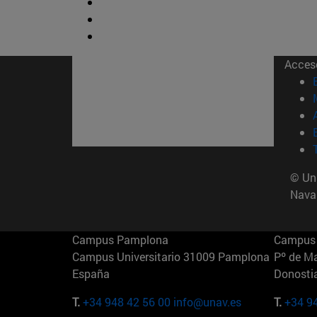
Acces
© Uni
Nava
Campus Pamplona
Campus 
Campus Universitario 31009 Pamplona
Pº de M
España
Donosti
T.
+34 948 42 56 00
info@unav.es
T.
+34 9