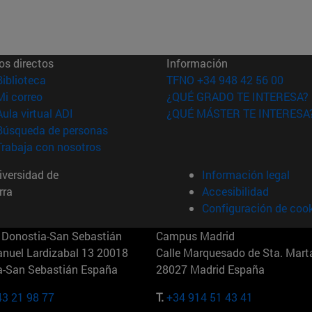
os directos
Información
(abre en nueva ventana)
Biblioteca
TFNO +34 948 42 56 00
(abre en nueva ventana)
Mi correo
¿QUÉ GRADO TE INTERESA?
(abre en nueva ventana)
Aula virtual ADI
¿QUÉ MÁSTER TE INTERESA
(abre en nueva ventana)
Búsqueda de personas
(abre en nueva ventana)
Trabaja con nosotros
versidad de
Información legal
rra
Accesibilidad
Configuración de coo
Donostia-San Sebastián
Campus Madrid
anuel Lardizabal 13 20018
Calle Marquesado de Sta. Marta
a-San Sebastián España
28027 Madrid España
43 21 98 77
T.
+34 914 51 43 41