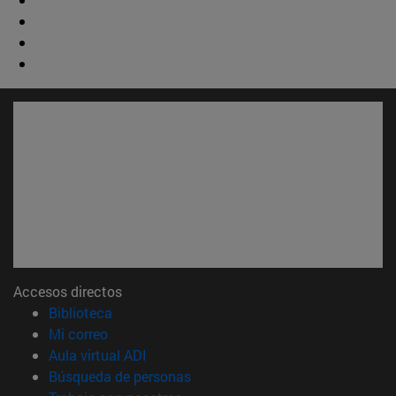
Accesos directos
(abre en nueva ventana)
Biblioteca
(abre en nueva ventana)
Mi correo
(abre en nueva ventana)
Aula virtual ADI
(abre en nueva ventana)
Búsqueda de personas