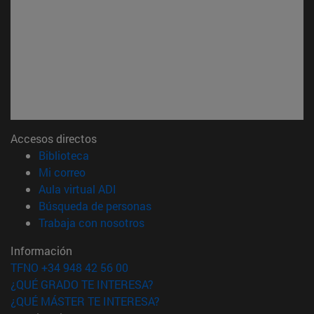
Accesos directos
(abre en nueva ventana)
Biblioteca
(abre en nueva ventana)
Mi correo
(abre en nueva ventana)
Aula virtual ADI
(abre en nueva ventana)
Búsqueda de personas
(abre en nueva ventana)
Trabaja con nosotros
Información
TFNO +34 948 42 56 00
¿QUÉ GRADO TE INTERESA?
¿QUÉ MÁSTER TE INTERESA?