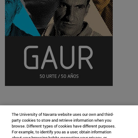
The University of Navarra website uses our own and third-
party cookies to store and retrieve information when you
browse. Different types of cookies have different purposes.
Cátedra de Lengua y Cultura Vasca
For example, to identify you as a user, obtain information
about your browsing habits respecting your privacy, or