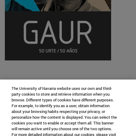
The University of Navarra website uses our own and third-
party cookies to store and retrieve information when you
browse. Different types of cookies have different purposes.
Cátedra de Lengua y Cultura Vasca
For example, to identify you as a user, obtain information
about your browsing habits respecting your privacy, or
personalize how the content is displayed. You can select the
cookies you want to enable or accept them all. This banner
Facultad de Filosofía y Letras
will remain active until you choose one of the two options.
For more detailed information about our cookies, please visit