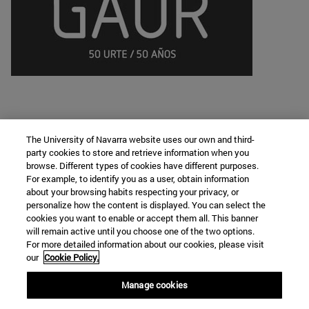
The University of Navarra website uses our own and third-
party cookies to store and retrieve information when you
browse. Different types of cookies have different purposes.
Cátedra de Lengua y Cultura Vasca
For example, to identify you as a user, obtain information
about your browsing habits respecting your privacy, or
personalize how the content is displayed. You can select the
cookies you want to enable or accept them all. This banner
Facultad de Filosofía y Letras
will remain active until you choose one of the two options.
For more detailed information about our cookies, please visit
Campus Universitario s/n
our
Cookie Policy.
Pamplona
31009
Navarra
Manage cookies
España