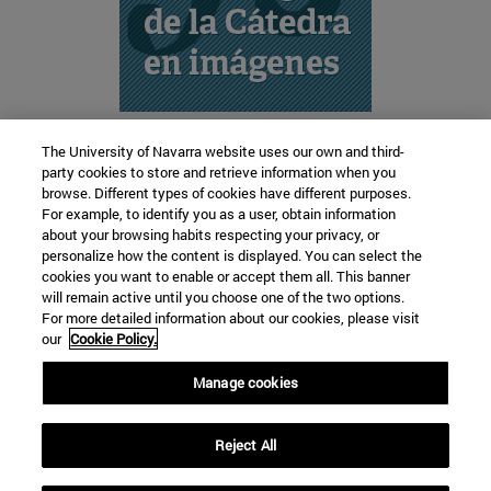
The University of Navarra website uses our own and third-
party cookies to store and retrieve information when you
browse. Different types of cookies have different purposes.
Cátedra de Lengua y Cultura Vasca
For example, to identify you as a user, obtain information
about your browsing habits respecting your privacy, or
personalize how the content is displayed. You can select the
cookies you want to enable or accept them all. This banner
Facultad de Filosofía y Letras
will remain active until you choose one of the two options.
For more detailed information about our cookies, please visit
Campus Universitario s/n
our
Cookie Policy.
Pamplona
31009
Navarra
Manage cookies
España
Reject All
Tel. +34 948 42 56 00