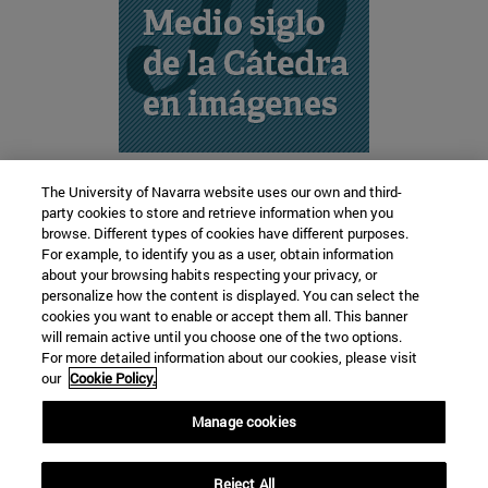
The University of Navarra website uses our own and third-
party cookies to store and retrieve information when you
browse. Different types of cookies have different purposes.
Cátedra de Lengua y Cultura Vasca
For example, to identify you as a user, obtain information
about your browsing habits respecting your privacy, or
personalize how the content is displayed. You can select the
cookies you want to enable or accept them all. This banner
Facultad de Filosofía y Letras
will remain active until you choose one of the two options.
For more detailed information about our cookies, please visit
Campus Universitario s/n
our
Cookie Policy.
Pamplona
31009
Navarra
Manage cookies
España
Reject All