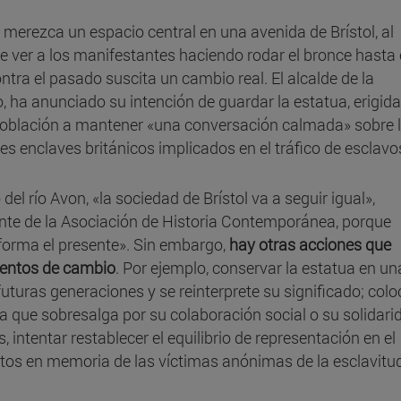
merezca un espacio central en una avenida de Brístol, al
e ver a los manifestantes haciendo rodar el bronce hasta 
ntra el pasado suscita un cambio real. El alcalde de la
o, ha anunciado su intención de guardar la estatua, erigid
 población a mantener «una conversación calmada» sobre 
es enclaves británicos implicados en el tráfico de esclavo
del río Avon, «la sociedad de Brístol va a seguir igual»,
ente de la Asociación de Historia Contemporánea, porque
forma el presente». Sin embargo,
hay otras acciones que
mentos de cambio
. Por ejemplo, conservar la estatua en un
turas generaciones y se reinterprete su significado; colo
 que sobresalga por su colaboración social o su solidari
intentar restablecer el equilibrio de representación en el
os en memoria de las víctimas anónimas de la esclavitu