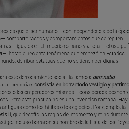
dores es que el ser humano —con independencia de la époc
ltura— comparte rasgos y comportamientos que se repiten
jarras —iguales en el Imperio romano y ahora—, el uso polí
a
—, hasta el reciente fenómeno que empezó en Estados
mundo: derribar estatuas que no se tienen por dignas.
ra este derrocamiento social: la famosa
damnatio
 a la memoria»,
consistía en borrar todo vestigio y patrim
ores o los emperadores mismos— considerada deshonr
ticos. Pero esta práctica no es una invención romana. Hay
n antiguas como los hititas o los egipcios. Por ejemplo, la
is II
, que desafió las reglas del momento y reinó durante
astigo. Incluso borraron su nombre de la Lista de los Reye