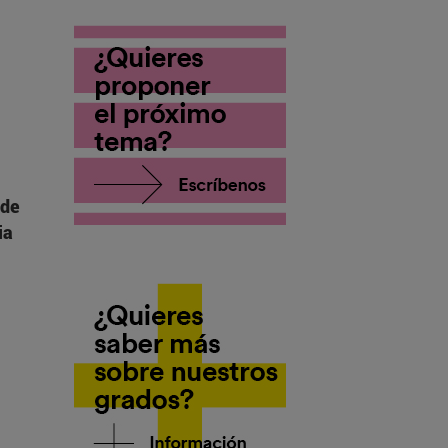
 de
ia