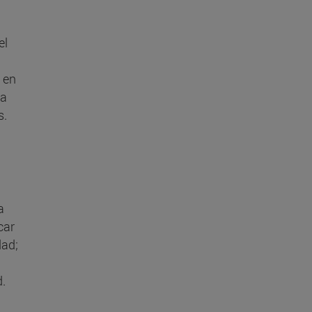
el
a en
la
s.
a
car
dad;
d.