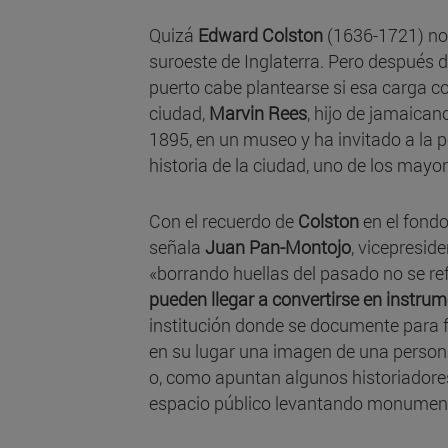
Quizá
Edward Colston
(1636-1721) no 
suroeste de Inglaterra. Pero después d
puerto cabe plantearse si esa carga co
ciudad,
Marvin Rees
, hijo de jamaican
1895, en un museo y ha invitado a la
historia de la ciudad, uno de los mayor
Con el recuerdo de
Colston
en el fondo 
señala
Juan Pan-Montojo
, vicepresid
«borrando huellas del pasado no se re
pueden llegar a convertirse en instru
institución donde se documente para fu
en su lugar una imagen de una persona
o, como apuntan algunos historiadores, 
espacio público levantando monument