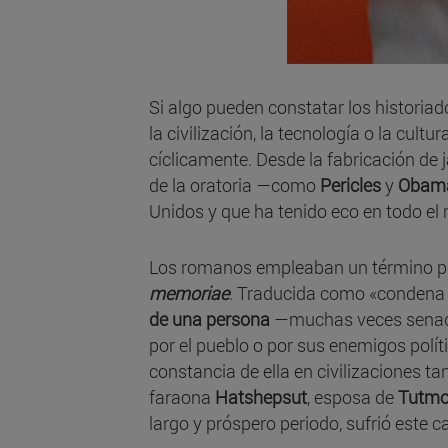
Si algo pueden constatar los historia
la civilización, la tecnología o la cu
cíclicamente. Desde la fabricación de 
de la oratoria —como
Pericles
y
Obam
Unidos y que ha tenido eco en todo el 
Los romanos empleaban un término pa
memoriae
. Traducida como «condena
de una persona
—muchas veces senad
por el pueblo o por sus enemigos polí
constancia de ella en civilizaciones ta
faraona
Hatshepsut
, esposa de
Tutmos
largo y próspero periodo, sufrió este c