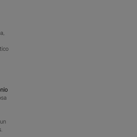
a,
tico
onio
osa
 un
s.