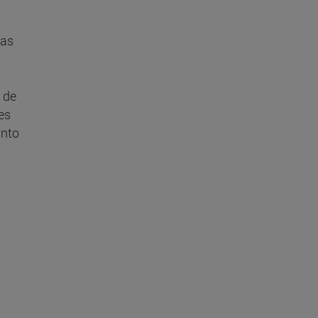
das
 de
es
into