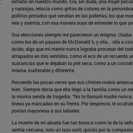
:
extraño en nuestro mundo. Era, sin duda, una mujer peculia
y naranjas, relucía como gritos de colores en la penumbra
pollitos pintados que vendían en las pollerías, los que mo
reía y asentía, con esa manera suya de entender lo que yo
Sus elecciones siempre me parecieron un enigma. Usaba 
como los de un payaso de McDonald 's, y olía... olía a co
ácido, algo que mi mente nunca lograba procesar del todo
atrapados en mis sentidos, como el eco de un recuerdo a
sustancias que le dejaban la piel seca, como a un cocodril
misma, inalterable y diferente.
Recuerdo las pocas veces que sus chistes malos arrancar
bien. Siempre decía que ella llegó a la familia como un 
la misma senda de tragedia. “No te llamaré madre nunca, 
líneas ya marcadas en su frente. Por desprecio, le oculta
ponían mayonesa a sus labiales.
La muerte de mi abuela fue tan brusca como la de la señ
sentía cercana; solo un lazo sutil, quizás por la compasi