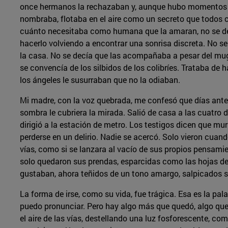
once hermanos la rechazaban y, aunque hubo momentos e
nombraba, flotaba en el aire como un secreto que todos c
cuánto necesitaba como humana que la amaran, no se decí
hacerlo volviendo a encontrar una sonrisa discreta. No se
la casa. No se decía que las acompañaba a pesar del mugr
se convencía de los silbidos de los colibríes. Trataba de 
los ángeles le susurraban que no la odiaban.
Mi madre, con la voz quebrada, me confesó que días antes
sombra le cubriera la mirada. Salió de casa a las cuatro
dirigió a la estación de metro. Los testigos dicen que mu
perderse en un delirio. Nadie se acercó. Solo vieron cuando
vías, como si se lanzara al vacío de sus propios pensamien
solo quedaron sus prendas, esparcidas como las hojas de
gustaban, ahora teñidos de un tono amargo, salpicados sob
La forma de irse, como su vida, fue trágica. Esa es la pal
puedo pronunciar. Pero hay algo más que quedó, algo que
el aire de las vías, destellando una luz fosforescente, com