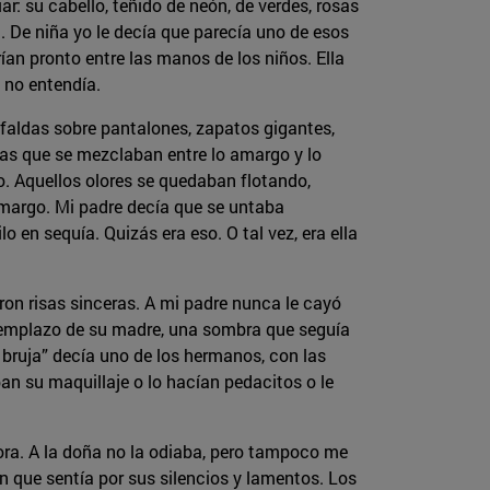
r: su cabello, teñido de neón, de verdes, rosas
. De niña yo le decía que parecía uno de esos
rían pronto entre las manos de los niños. Ella
 no entendía.
faldas sobre pantalones, zapatos gigantes,
sas que se mezclaban entre lo amargo y lo
. Aquellos olores se quedaban flotando,
margo. Mi padre decía que se untaba
o en sequía. Quizás era eso. O tal vez, era ella
on risas sinceras. A mi padre nunca le cayó
reemplazo de su madre, una sombra que seguía
bruja” decía uno de los hermanos, con las
ban su maquillaje o lo hacían pedacitos o le
ora. A la doña no la odiaba, pero tampoco me
ón que sentía por sus silencios y lamentos. Los