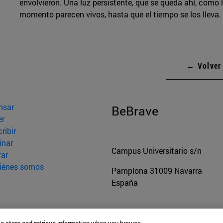
envolvieron. Una luz persistente, que se queda ahí, como lo
momento parecen vivos, hasta que el tiempo se los lleva.
← Volver
nsar
BeBrave
er
ribir
inar
Campus Universitario s/n
rar
iénes somos
Pamplona
31009
Navarra
España
Tel. +34 948 42 56 00