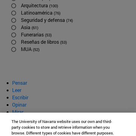
Arquitectura
(100)
Latinoamérica
(76)
Seguridad y defensa
(74)
Asia
(61)
Funerarias
(53)
Reseñas de libros
(53)
MUA
(52)
Pensar
Leer
Escribir
Opinar
Mirar
Quiénes somos
The University of Navarra website uses our own and third-
party cookies to store and retrieve information when you
BeBrave
browse. Different types of cookies have different purposes.