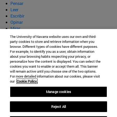
Pensar
Leer
Escribir
Opinar
Mirar
Quiénes somos
The University of Navarra website uses our own and third-
party cookies to store and retrieve information when you
BeBrave
browse. Different types of cookies have different purposes.
For example, to identify you as a user, obtain information
about your browsing habits respecting your privacy, or
personalize how the content is displayed. You can select the
cookies you want to enable or accept them all. This banner
Campus Universitario s/n
will remain active until you choose one of the two options.
For more detailed information about our cookies, please visit
Pamplona
31009
Navarra
our
Cookie Policy.
España
Manage cookies
Tel. +34 948 42 56 00
Reject All
secretariaffyl@unav.es