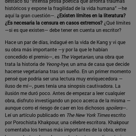
destacó su “intensa prosa poética que afronta traumas
históricos y expone la fragilidad de la vida humana” —he
aquí la gran cuestión—.
¿Existen límites en la literatura?
¿Es necesaria la censura en casos extremos?
¿Qué límites
—si es que existen— debe tener en cuenta un escritor?
Hace un par de días, indagué en la vida de Kang y vi que
su obra más importante —y por la que le habían
concedido el premio—, es
The Vegetarian
, una obra que
trata la historia de
Yeong-hye
, un ama de casa que decide
hacerse vegetariana tras un sueño. En un primer momento
pensé que podría ser una lectura muy enriquecedora —
iluso de mí—, pues tenía una sinopsis cautivadora. La
ilusión me duró poco. Antes de empezar a leer cualquier
obra, disfruto investigando un poco acerca de la misma —
aunque corro el riesgo de caer en los dichosos
spoilers
—.
Leí un artículo publicado en
The New York Times
escrito
por Porochista Khakpour, una célebre escritora. Khakpour
comentaba los temas más importantes de la obra, entre