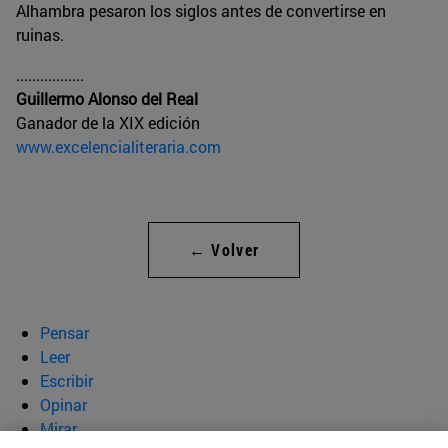
Alhambra pesaron los siglos antes de convertirse en
ruinas.
.................
Guillermo Alonso del Real
Ganador de la XIX edición
www.excelencialiteraria.com
← Volver
Pensar
Leer
Escribir
Opinar
Mirar