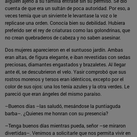
alguien ajeno a su familia entrase sin su permiso. Se dio
cuenta de que era un sultán de poca autoridad. Por eso, a
veces temía que un sirviente le levantase la voz o le
replicase una orden. Conocía bien su debilidad. Hubiera
preferido ser el rey de criaturas como las golondrinas, que
no crean quebraderos de cabeza y no saben asesinar.
Dos mujeres aparecieron en el suntuoso jardín. Ambas
eran altas, de figura elegante, e iban revestidas con sedas
preciosas, diamantes engastados y brazaletes. Al llegar
ante él, se descubrieron el velo. Yasir comprobó que sus
rostros morenos y tersos eran idénticos, excepto por el
color de sus ojos: una los tenía azules y la otra verdes. Le
pareció que eran ángeles del mismo paraíso.
–Buenos días –las saludó, mesándose la puntiaguda
barba–. ¿Quienes me honran con su presencia?
–Tenga buenos días mientras pueda, señor –se miraron
divertidas–. Venimos a solicitarle que nos permita vivir en