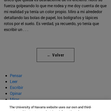
fuerza golpeando lo que me rodea y me doy cuenta de que
mi realidad ya tenía un color propio. Miro a mi alrededor
detallando las bolas de papel, los bolígrafos y lápices
rotos por el suelo. Es verdad, ya recuerdo, yo tenía que
escribir un . . .
← Volver
Pensar
Leer
Escribir
Opinar
Mirar
Quiénes somos
The University of Navarra website uses our own and third-