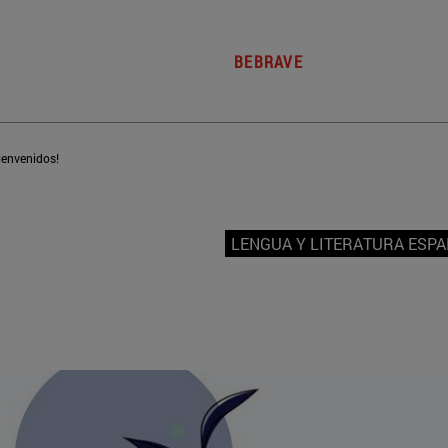
BEBRAVE
ienvenidos!
LENGUA Y LITERATURA ESP