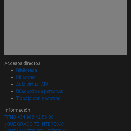
Accesos directos
(abre en nueva ventana)
Biblioteca
(abre en nueva ventana)
Mi correo
(abre en nueva ventana)
Aula virtual ADI
(abre en nueva ventana)
Búsqueda de personas
(abre en nueva ventana)
Trabaja con nosotros
Información
TFNO +34 948 42 56 00
¿QUÉ GRADO TE INTERESA?
¿QUÉ MÁSTER TE INTERESA?