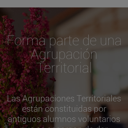
Forma parte de una
Agrupación
Territorial
Las Agrupaciones Territoriales
están constituidas por
antiguos alumnos voluntarios