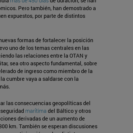
mula
más de 450 días
de duración, se han
micos. Pero también, han demostrado a
uen expuestos, por parte de distintos
 nuevas formas de fortalecer la posición
evo uno de los temas centrales en las
iendo las relaciones entre la OTAN y
litar, sea otro aspecto fundamental, sobre
lerado de ingreso como miembro de la
 la cumbre vaya a saldarse con la
más.
ar las consecuencias geopolíticas del
a seguridad
marítima
del Báltico y otros
aciones derivadas de un aumento de
 1300 km. También se esperan discusiones