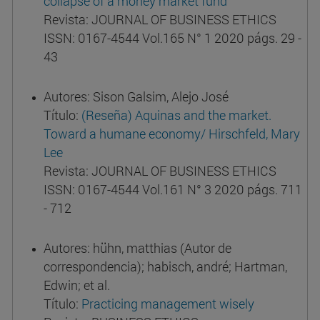
collapse of a money market fund
Revista: JOURNAL OF BUSINESS ETHICS
ISSN: 0167-4544 Vol.165 N° 1 2020 págs. 29 -
43
Autores: Sison Galsim, Alejo José
Título:
(Reseña) Aquinas and the market.
Toward a humane economy/ Hirschfeld, Mary
Lee
Revista: JOURNAL OF BUSINESS ETHICS
ISSN: 0167-4544 Vol.161 N° 3 2020 págs. 711
- 712
Autores: hühn, matthias (Autor de
correspondencia); habisch, andré; Hartman,
Edwin; et al.
Título:
Practicing management wisely