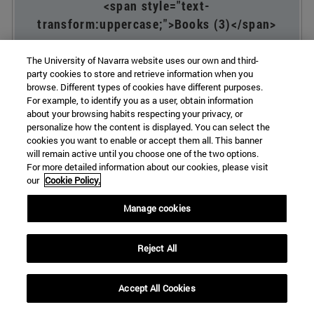
<span style="text-
transform:uppercase;">Books (3)</span>
The University of Navarra website uses our own and third-
party cookies to store and retrieve information when you
Autores: Guitián Crespo, Gregorio
browse. Different types of cookies have different purposes.
Título:
Como el alma del mundo. Moral social
For example, to identify you as a user, obtain information
about your browsing habits respecting your privacy, or
y doctrina social de la Iglesia
personalize how the content is displayed. You can select the
ISSN: 978-84-1368-139-9 2022
cookies you want to enable or accept them all. This banner
will remain active until you choose one of the two options.
For more detailed information about our cookies, please visit
Autores: Muñoz de Juana, Rodrigo; Guitián
our
Cookie Policy.
Crespo, Gregorio
Manage cookies
Título:
Moral Social
ISSN: 978-84-313-3352-2 2019
Reject All
Autores: Sison Galsim, Alejo José (Editor);
Ferrero Muñoz, Ignacio (Editor); Guitián
Accept All Cookies
Crespo, Gregorio (Editor)