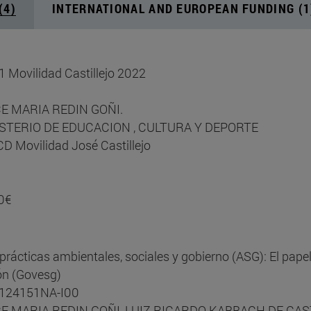
(4)
INTERNATIONAL AND EUROPEAN FUNDING (1
1 Movilidad Castillejo 2022
ULCE MARIA REDIN GOÑI.
INISTERIO DE EDUCACION , CULTURA Y DEPORTE
 Movilidad José Castillejo
0€
prácticas ambientales, sociales y gobierno (ASG): El papel d
ón (Govesg)
1-124151NA-I00
DULCE MARIA REDIN GOÑI, LUIZ RICARDO KABBACH DE CA