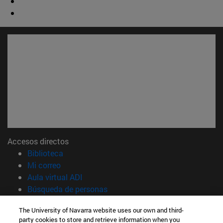
Accesos directos
(abre en nueva ventana)
Biblioteca
(abre en nueva ventana)
Mi correo
(abre en nueva ventana)
Aula virtual ADI
(abre en nueva ventana)
Búsqueda de personas
(abre en nueva ventana)
Trabaja con nosotros
The University of Navarra website uses our own and third-
party cookies to store and retrieve information when you
Información