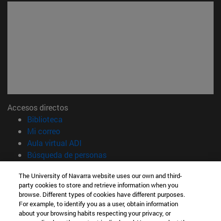
Accesos directos
(abre en nueva ventana)
Biblioteca
(abre en nueva ventana)
Mi correo
(abre en nueva ventana)
Aula virtual ADI
(abre en nueva ventana)
Búsqueda de personas
(abre en nueva ventana)
Trabaja con nosotros
The University of Navarra website uses our own and third-
party cookies to store and retrieve information when you
Información
browse. Different types of cookies have different purposes.
TFNO +34 948 42 56 00
For example, to identify you as a user, obtain information
¿QUÉ GRADO TE INTERESA?
about your browsing habits respecting your privacy, or