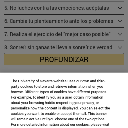
5. No luches contra las emociones, acéptalas
6. Cambia tu planteamiento ante los problemas
7. Realiza el ejercicio del "mejor caso posible"
8. Sonreír sin ganas te lleva a sonreír de verdad
PROFUNDIZAR
The University of Navarra website uses our own and third-
party cookies to store and retrieve information when you
Recursos
browse. Different types of cookies have different purposes.
For example, to identify you as a user, obtain information
about your browsing habits respecting your privacy, or
personalize how the content is displayed. You can select the
cookies you want to enable or accept them all. This banner
1. Artículos
will remain active until you choose one of the two options.
For more detailed information about our cookies, please visit