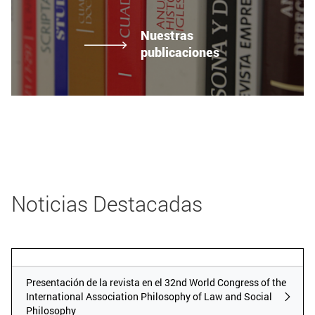
Nuestras
publicaciones
Noticias Destacadas
Publicador RSS
Presentación de la revista en el 32nd W
Presentación de la revista en el 32nd World Congress of the
International Association Philosophy of Law and Social
Philosophy