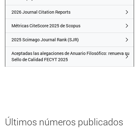
2026 Journal Citation Reports
2026 Journal Citation Reports
Métricas CiteScore 2025 de Scopus
Métricas CiteScore 2025 de Scopus
2025 Scimago Journal Rank (SJR)
2025 Scimago Journal Rank (SJR)
Aceptadas las alegaciones de Anuario F
Aceptadas las alegaciones de Anuario Filosófico: renueva su
Sello de Calidad FECYT 2025
Últimos números publicados