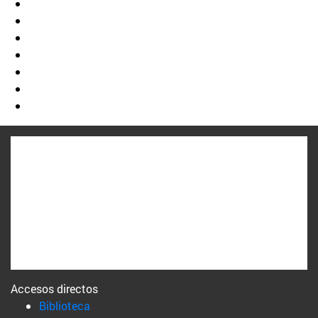
Accesos directos
(abre en nueva ventana)
Biblioteca