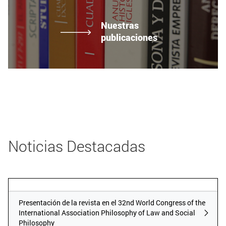
Nuestras
publicaciones
Noticias Destacadas
Publicador RSS
Presentación de la revista en el 32nd W
Presentación de la revista en el 32nd World Congress of the
International Association Philosophy of Law and Social
Philosophy