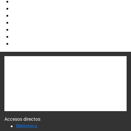
Accesos directos
(abre en nueva ventana)
Biblioteca