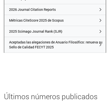
2026 Journal Citation Reports
2026 Journal Citation Reports
Métricas CiteScore 2025 de Scopus
Métricas CiteScore 2025 de Scopus
2025 Scimago Journal Rank (SJR)
2025 Scimago Journal Rank (SJR)
Aceptadas las alegaciones de Anuario F
Aceptadas las alegaciones de Anuario Filosófico: renueva su
Sello de Calidad FECYT 2025
Últimos números publicados