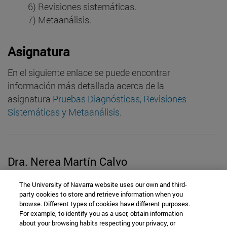
6) Revisiones sistemáticas.
7) Metaanálisis.
Asignatura
En el siguiente enlace se puede encontrar
información más detallada acerca de la
asignatura
Pruebas Diagnósticas, Revisiones
Sistemáticas y Metaanálisis
.
Dra. Nerea Martín Calvo
Profesora Encargada
The University of Navarra website uses our own and third-
nmartincalvo@unav.es
party cookies to store and retrieve information when you
Edificio Investigación
browse. Different types of cookies have different purposes.
For example, to identify you as a user, obtain information
C/ Irunlarrea, s/n
about your browsing habits respecting your privacy, or