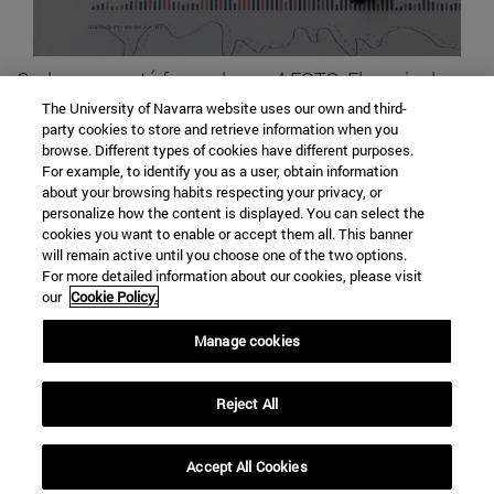
Cada curso está formado por 4 ECTS. El precio de
cada crédito es de 246,60 €. En cada curso
The University of Navarra website uses our own and third-
party cookies to store and retrieve information when you
académico se deben abonar además las tasas
browse. Different types of cookies have different purposes.
académicas (95€ anuales).
For example, to identify you as a user, obtain information
about your browsing habits respecting your privacy, or
personalize how the content is displayed. You can select the
cookies you want to enable or accept them all. This banner
SOLICITA LA ADMISIÓN
will remain active until you choose one of the two options.
For more detailed information about our cookies, please visit
our
Cookie Policy.
Manage cookies
C/ Irunlarrea, 1
Reject All
Pamplona
31008
Navarra España
Accept All Cookies
Tel. +34 948 42 56 00
|
posgradomed@unav.es