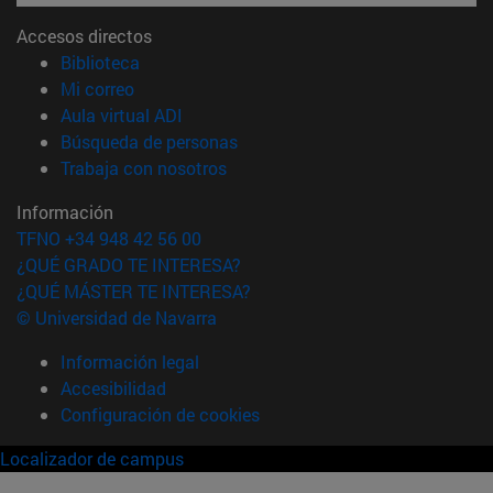
Accesos directos
(abre en nueva ventana)
Biblioteca
(abre en nueva ventana)
Mi correo
(abre en nueva ventana)
Aula virtual ADI
(abre en nueva ventana)
Búsqueda de personas
(abre en nueva ventana)
Trabaja con nosotros
Información
TFNO +34 948 42 56 00
¿QUÉ GRADO TE INTERESA?
¿QUÉ MÁSTER TE INTERESA?
© Universidad de Navarra
Información legal
Accesibilidad
Configuración de cookies
Localizador de campus