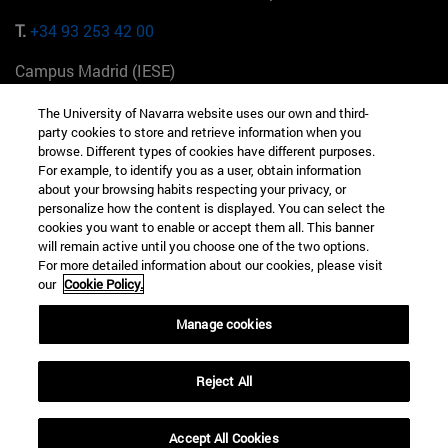
T.
+34 93 253 42 00
Campus Madrid (IESE)
Camino del Cerro Águila 3 28023 Madrid España
The University of Navarra website uses our own and third-
party cookies to store and retrieve information when you
T.
+34 912 11 30 00
browse. Different types of cookies have different purposes.
For example, to identify you as a user, obtain information
Campus Nueva York (IESE)
about your browsing habits respecting your privacy, or
165 W 57th St 10019-2201 Nueva York EE.UU
personalize how the content is displayed. You can select the
cookies you want to enable or accept them all. This banner
T.
+1 646 346 8850
will remain active until you choose one of the two options.
For more detailed information about our cookies, please visit
Campus Munich (IESE)
our
Cookie Policy.
Maria-Theresia-Straße 15 81675 Múnich Alemania
Manage cookies
T.
+49 89 24209790
Campus Sao Paulo (IESE)
Reject All
Rua Martiniano de Carvalho, 573 01321001 Bela Vista Brasil
Accept All Cookies
T.
+55 11 3177-8300