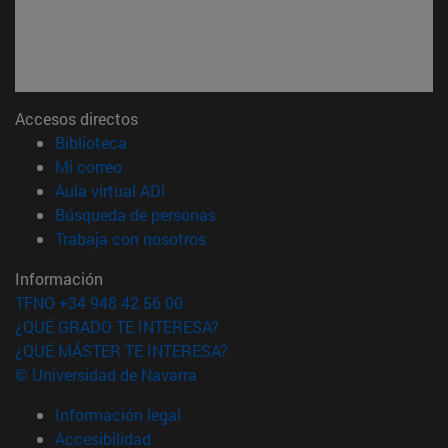
Accesos directos
(abre en nueva ventana)
Biblioteca
(abre en nueva ventana)
Mi correo
(abre en nueva ventana)
Aula virtual ADI
(abre en nueva ventana)
Búsqueda de personas
(abre en nueva ventana)
Trabaja con nosotros
Información
TFNO +34 948 42 56 00
¿QUÉ GRADO TE INTERESA?
¿QUÉ MÁSTER TE INTERESA?
© Universidad de Navarra
Información legal
Accesibilidad