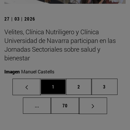
27 | 03 | 2026
Velites, Clínica Nutriligero y Clínica
Universidad de Navarra participan en las
Jornadas Sectoriales sobre salud y
bienestar
Imagen
Manuel Castells
Página
Página
Página
1
2
3
Páginas intermedias Use TAB para despla
Página
...
70