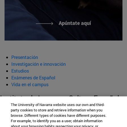
Apúntate aquí
Presentación
Investigación e innovación
Estudios
Exámenes de Español
Vida en el campus
Instituto de Lengua y Cultura Españolas
The University of Navarra website uses our own and third-
(ILCE)
party cookies to store and retrieve information when you
browse. Different types of cookies have different purposes.
For example, to identify you as a user, obtain information
about your browsing habits respecting your privacy, or