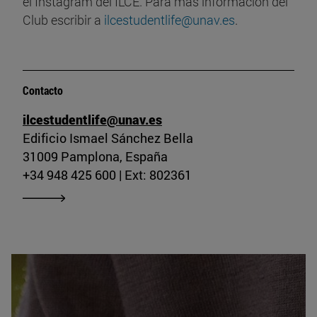
el Instagram del ILCE. Para más información del
Club escribir a
ilcestudentlife@unav.es
.
Contacto
ilcestudentlife@unav.es
Edificio Ismael Sánchez Bella
31009 Pamplona, España
+34 948 425 600 | Ext: 802361