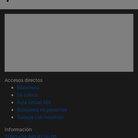
Accesos directos
(abre en nueva ventana)
Biblioteca
(abre en nueva ventana)
Mi correo
(abre en nueva ventana)
Aula virtual ADI
(abre en nueva ventana)
Búsqueda de personas
(abre en nueva ventana)
Trabaja con nosotros
Información
TFNO +34 948 42 56 00