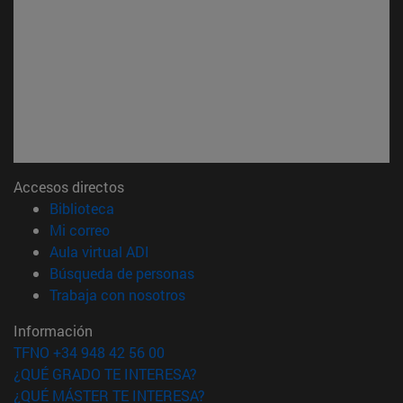
Accesos directos
(abre en nueva ventana)
Biblioteca
(abre en nueva ventana)
Mi correo
(abre en nueva ventana)
Aula virtual ADI
(abre en nueva ventana)
Búsqueda de personas
(abre en nueva ventana)
Trabaja con nosotros
Información
TFNO +34 948 42 56 00
¿QUÉ GRADO TE INTERESA?
¿QUÉ MÁSTER TE INTERESA?