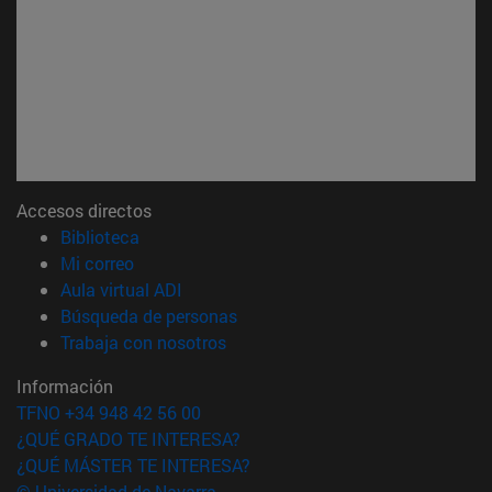
Accesos directos
(abre en nueva ventana)
Biblioteca
(abre en nueva ventana)
Mi correo
(abre en nueva ventana)
Aula virtual ADI
(abre en nueva ventana)
Búsqueda de personas
(abre en nueva ventana)
Trabaja con nosotros
Información
TFNO +34 948 42 56 00
¿QUÉ GRADO TE INTERESA?
¿QUÉ MÁSTER TE INTERESA?
© Universidad de Navarra