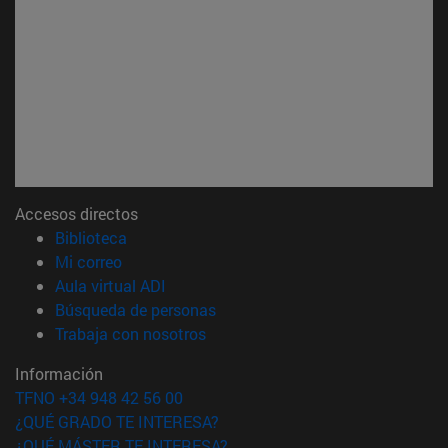
Accesos directos
(abre en nueva ventana)
Biblioteca
(abre en nueva ventana)
Mi correo
(abre en nueva ventana)
Aula virtual ADI
(abre en nueva ventana)
Búsqueda de personas
(abre en nueva ventana)
Trabaja con nosotros
Información
TFNO +34 948 42 56 00
¿QUÉ GRADO TE INTERESA?
¿QUÉ MÁSTER TE INTERESA?