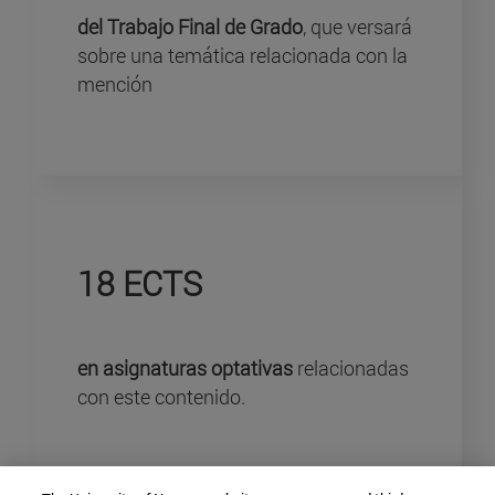
del Trabajo Final de Grado
, que versará
sobre una temática relacionada con la
mención
18 ECTS
en asignaturas optativas
relacionadas
con este contenido.